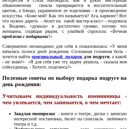
интересом я стала наблюдать, как в руках мастерицы
обыкновенная свекла превращается в восхитительный
цветок, а блюдо, украшенное ее изделиями - в произведение
искусства. «Боже мой! Как это называется? Ага, карвинг! Вот
что нужно дарить - билет на такой мастер-класс» - подумала
я. Видимо, «думала» я достаточно громко, потому что
женщина, сидящая рядом, с улыбкой спросила: «Вечная
проблема с подарками
?»
Совершенно неожиданно для себя я пожаловалась: «У меня
началась полоса дней рождения. Сплошная головная боль -
хочется найти
оригинальный подарок
для подруги
, а какой
- не знаю!» «Я для себя уже эту задачу решила, - сказала моя
собеседница, - Хотите, поделюсь?»
Полезные советы по выбору подарка подруге
на
день рождения:
Учитываем индивидуальность именинницы -
чем увлекается, чем занимается, о чем мечтает:
Заядлая
театралка
- книги о театре, диски с записью
интересной постановки, билет на спектакль любимого
театра и т.д.