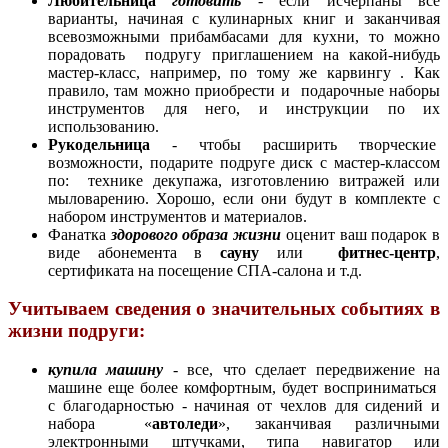
Любительница
готовить
- если исчерпаны все
варианты, начиная с кулинарных книг и заканчивая
всевозможными прибамбасами для кухни, то можно
порадовать подругу приглашением на какой-нибудь
мастер-класс, например, по тому же карвингу . Как
правило, там можно приобрести и подарочные наборы
инструментов для него, и инструкции по их
использованию.
Рукодельница
- чтобы расширить творческие
возможности, подарите подруге диск с мастер-классом
по: технике декупажа, изготовлению витражей или
мыловарению. Хорошо, если они будут в комплекте с
набором инструментов и материалов.
Фанатка
здорового образа жизни
оценит ваш подарок в
виде абонемента в
сауну
или
фитнес-центр
,
сертификата на посещение СПА-салона и т.д.
Учитываем
сведения о значительных событиях в
жизни подруги
:
купила машину
- все, что сделает передвижение на
машине еще более комфортным, будет восприниматься
с благодарностью - начиная от чехлов для сидений и
набора «
автоледи
», заканчивая различными
электронными штучками, типа навигатор или