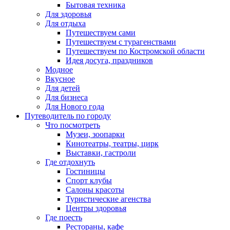
Бытовая техника
Для здоровья
Для отдыха
Путешествуем сами
Путешествуем с турагенствами
Путешествуем по Костромской области
Идея досуга, праздников
Модное
Вкусное
Для детей
Для бизнеса
Для Нового года
Путеводитель по городу
Что посмотреть
Музеи, зоопарки
Кинотеатры, театры, цирк
Выставки, гастроли
Где отдохнуть
Гостиницы
Спорт клубы
Салоны красоты
Туристические агенства
Центры здоровья
Где поесть
Рестораны, кафе