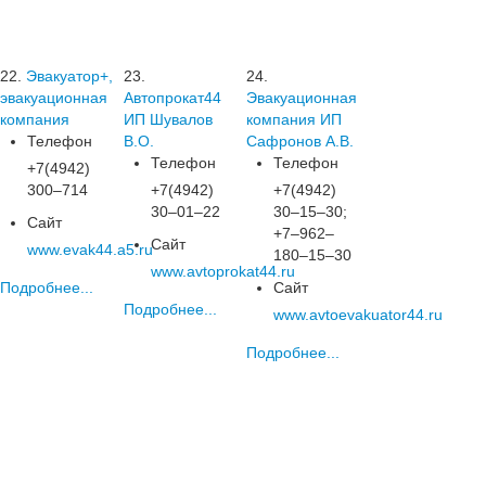
22.
Эвакуатор+,
23.
24.
эвакуационная
Автопрокат44
Эвакуационная
компания
ИП Шувалов
компания ИП
Телефон
В.О.
Сафронов А.В.
Телефон
Телефон
+7(4942)
300‒714
+7(4942)
+7(4942)
30‒01‒22
30‒15‒30;
Сайт
+7‒962‒
Сайт
www.evak44.a5.ru
180‒15‒30
www.avtoprokat44.ru
Подробнее...
Сайт
Подробнее...
www.avtoevakuator44.ru
Подробнее...