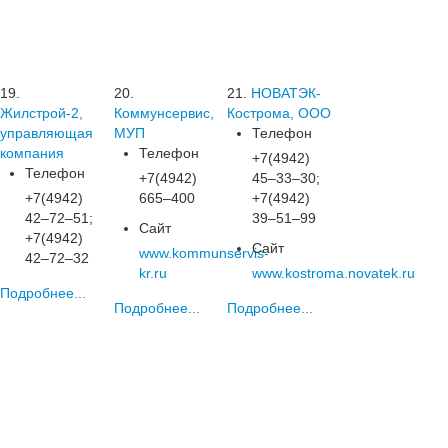
19.
20.
21.
НОВАТЭК-
Жилстрой-2,
Коммунсервис,
Кострома, ООО
управляющая
МУП
Телефон
компания
Телефон
+7(4942)
Телефон
+7(4942)
45‒33‒30;
+7(4942)
665‒400
+7(4942)
42‒72‒51;
39‒51‒99
Сайт
+7(4942)
Сайт
www.kommunservis-
42‒72‒32
kr.ru
www.kostroma.novatek.ru
Подробнее...
Подробнее...
Подробнее...