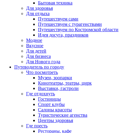
Бытовая техника
Для здоровья
Для отдыха
Путешествуем сами
Путешествуем с турагенствами
Путешествуем по Костромской области
Идея досуга, праздников
Модное
Вкусное
Для детей
Для бизнеса
Для Нового года
Путеводитель по городу
Что посмотреть
Музеи, зоопарки
Кинотеатры, театры, цирк
Выставки, гастроли
Где отдохнуть
Гостиницы
Спорт клубы
Салоны красоты
Туристические агенства
Центры здоровья
Где поесть
Рестораны, кафе