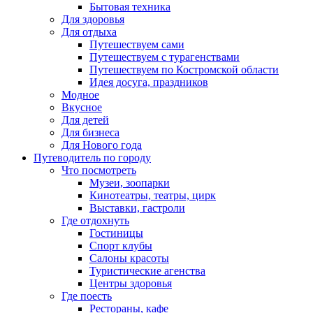
Бытовая техника
Для здоровья
Для отдыха
Путешествуем сами
Путешествуем с турагенствами
Путешествуем по Костромской области
Идея досуга, праздников
Модное
Вкусное
Для детей
Для бизнеса
Для Нового года
Путеводитель по городу
Что посмотреть
Музеи, зоопарки
Кинотеатры, театры, цирк
Выставки, гастроли
Где отдохнуть
Гостиницы
Спорт клубы
Салоны красоты
Туристические агенства
Центры здоровья
Где поесть
Рестораны, кафе