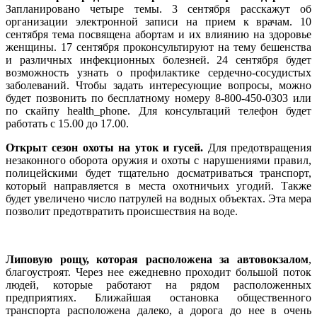
Запланировано четыре темы. 3 сентября расскажут об
организации электронной записи на прием к врачам. 10
сентября тема посвящена абортам и их влиянию на здоровье
женщины. 17 сентября проконсультируют на тему бешенства
и различных инфекционных болезней. 24 сентября будет
возможность узнать о профилактике сердечно-сосудистых
заболеваний. Чтобы задать интересующие вопросы, можно
будет позвонить по бесплатному номеру 8-800-450-0303 или
по скайпу health_phone. Для консультаций телефон будет
работать с 15.00 до 17.00.
Открыт сезон охоты на уток и гусей.
Для предотвращения
незаконного оборота оружия и охоты с нарушениями правил,
полицейскими будет тщательно досматриваться транспорт,
который направляется в места охотничьих угодий. Также
будет увеличено число патрулей на водных объектах. Эта мера
позволит предотвратить происшествия на воде.
Липовую рощу, которая расположена за автовокзалом
,
благоустроят. Через нее ежедневно проходит большой поток
людей, которые работают на рядом расположенных
предприятиях. Ближайшая остановка общественного
транспорта расположена далеко, а дорога до нее в очень