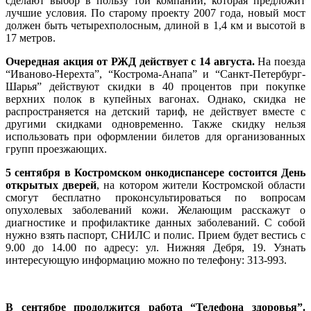
сделают выбор в пользу той компании, которая предложит
лучшие условия. По старому проекту 2007 года, новый мост
должен быть четырехполосным, длиной в 1,4 км и высотой в
17 метров.
Очередная акция от РЖД действует с 14 августа.
На поезда
“Иваново-Нерехта”, “Кострома-Анапа” и “Санкт-Петербург-
Шарья” действуют скидки в 40 процентов при покупке
верхних полок в купейных вагонах. Однако, скидка не
распространяется на детский тариф, не действует вместе с
другими скидками одновременно. Также скидку нельзя
использовать при оформлении билетов для организованных
групп проезжающих.
5 сентября в Костромском онкодиспансере состоится День
открытых дверей
, на котором жители Костромской области
смогут бесплатно проконсультироваться по вопросам
опухолевых заболеваний кожи. Желающим расскажут о
диагностике и профилактике данных заболеваний. С собой
нужно взять паспорт, СНИЛС и полис. Прием будет вестись с
9.00 до 14.00 по адресу: ул. Нижняя Дебря, 19. Узнать
интересующую информацию можно по телефону: 313-993.
В сентябре продолжится работа “Телефона здоровья”.