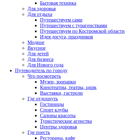
Бытовая техника
Для здоровья
Для отдыха
Путешествуем сами
Путешествуем с турагенствами
Путешествуем по Костромской области
Идея досуга, праздников
Модное
Вкусное
Для детей
Для бизнеса
Для Нового года
Путеводитель по городу
Что посмотреть
Музеи, зоопарки
Кинотеатры, театры, цирк
Выставки, гастроли
Где отдохнуть
Гостиницы
Спорт клубы
Салоны красоты
Туристические агенства
Центры здоровья
Где поесть
Рестораны, кафе