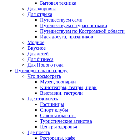
Бытовая техника
Для здоровья
Для отдыха
Путешествуем сами
Путешествуем с турагенствами
Путешествуем по Костромской области
Идея досуга, праздников
Модное
Вкусное
Для детей
Для бизнеса
Для Нового года
Путеводитель по городу
Что посмотреть
Музеи, зоопарки
Кинотеатры, театры, цирк
Выставки, гастроли
Где отдохнуть
Гостиницы
Спорт клубы
Салоны красоты
Туристические агенства
Центры здоровья
Где поесть
Рестораны, кафе