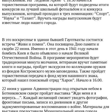
выпускников. На “Ледовой Арене” с 18.30 начнется
торжественная программа, на которой будут подведены итоги
конкурсов на лучший школьный фотоальбом и и конкурса
выпускников, который проходил в трех номинациях: “Спорт”,
“Наука” и “Талант”. Вручать награды выпускникам будут
известные люди нашего города.
В это воскресенье в здании бывшей Гауптвахты состоится
встреча “Живи и помни”. Она посвящена Дню памяти и
скорби 22 июня. Именно в этот день в 1941 году начали
бомбить Киев и было объявлено о начале Великой
Отечественной Войны. В программе мероприятия будет
традиционная минута молчания, ветеранам вручат памятные
книги и награды, пройдет экскурсия по коллекциям оружия
из фондов Костромского музея-заповедника. Также пройдет
торжественная передача в фонд музея нашивного знака,
который нашел поисковый отряд “Харон”. Начало в 16.00.
22 июня у здании Администрации под открытым небом в
Ботниковском сквере пройдет выставка “Жди меня и я
вернусь…”. Каждый желающий сможет увидеть фотографии,
фронтовые письма, записи из дневников и другие
задокументированные воспоминания о войне. Материалы для
выставки предоставили Муниципальный архив города,