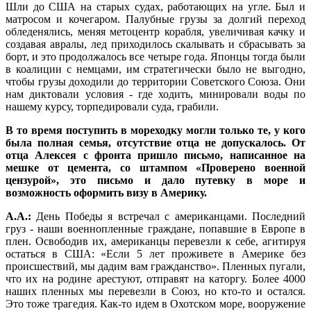
Шли до США на старых судах, работающих на угле. Был и
матросом и кочегаром. Палубные грузы за долгий переход
обледенялись, меняя метоцентр корабля, увеличивая качку и
создавая авралы, лед приходилось скалывать и сбрасывать за
борт, и это продолжалось все четыре года. Японцы тогда были
в коалиции с немцами, им стратегически было не выгодно,
чтобы грузы доходили до территории Советского Союза. Они
нам диктовали условия - где ходить, минировали воды по
нашему курсу, торпедировали суда, грабили.
В то время поступить в мореходку могли только те, у кого
была полная семья, отсутствие отца не допускалось. От
отца Алексея с фронта пришло письмо, написанное на
мешке от цемента, со штампом «Проверено военной
цензурой», это письмо и дало путевку в море и
возможность оформить визу в Америку.
А.А.:
День Победы я встречал с американцами. Последний
груз - наши военнопленные граждане, попавшие в Европе в
плен. Освободив их, американцы перевезли к себе, агитируя
остаться в США: «Если 5 лет проживете в Америке без
происшествий, мы дадим вам гражданство». Пленных пугали,
что их на родине арестуют, отправят на каторгу. Более 4000
наших пленных мы перевезли в Союз, но кто-то и остался.
Это тоже трагедия. Как-то идем в Охотском море, вооружение