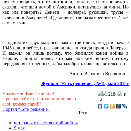
нельзя говорить, что их потопили, тогда все, света не ведать,
сказали, что шли домой с Америки, наткнулись на мины. Но
как им поверить? Деньги – доллары, рубашки, трусы –
«сделано в Америке»! «Где живете, где базы военные?» И так
семь месяцев.
С одним их двух матросов мы встретились, когда в начале
1945 шли в рейсе, и разговорились, проходя пролив Лаперуза.
И выжил он лишь потому, что близился конец войны в
Европе, японцы знали, что мы объявим войну, поэтому
передали всех пленных, дабы задобрить наше правительство.
Автор: Вероника Вершинина
Журнал "Есть решение", №19, май 2015г
Нам важно Ваше мнение!
2184
0
Проголосуйте за статью или оставьте
2
свой комментарий!
Портал "Есть решение"
Теги
ветераны отечественной войны
9 мая