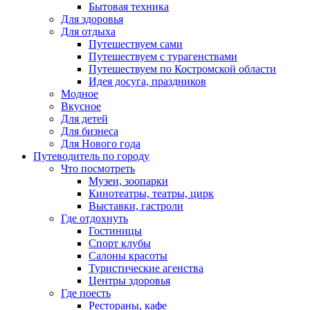
Бытовая техника
Для здоровья
Для отдыха
Путешествуем сами
Путешествуем с турагенствами
Путешествуем по Костромской области
Идея досуга, праздников
Модное
Вкусное
Для детей
Для бизнеса
Для Нового года
Путеводитель по городу
Что посмотреть
Музеи, зоопарки
Кинотеатры, театры, цирк
Выставки, гастроли
Где отдохнуть
Гостиницы
Спорт клубы
Салоны красоты
Туристические агенства
Центры здоровья
Где поесть
Рестораны, кафе