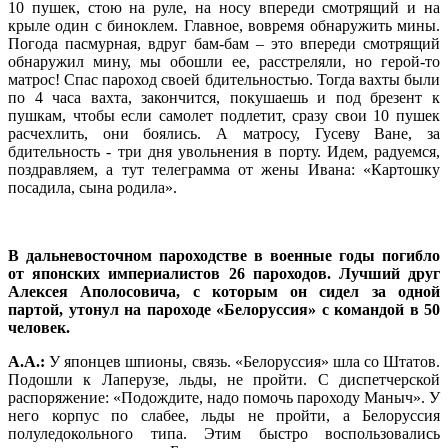
10 пушек, стою на руле, на носу впереди смотрящий и на
крыле один с биноклем. Главное, вовремя обнаружить мины.
Погода пасмурная, вдруг бам-бам – это впереди смотрящий
обнаружил мину, мы обошли ее, расстреляли, но герой-то
матрос! Спас пароход своей бдительностью. Тогда вахты были
по 4 часа вахта, закончится, покушаешь и под брезент к
пушкам, чтобы если самолет подлетит, сразу свои 10 пушек
расчехлить, они боялись. А матросу, Гусеву Ване, за
бдительность - три дня увольнения в порту. Идем, радуемся,
поздравляем, а тут телеграмма от жены Ивана: «Картошку
посадила, сына родила».
В дальневосточном пароходстве в военные годы погибло
от японских империалистов 26 пароходов. Лучший друг
Алексея Аполосовича, с которым он сидел за одной
партой, утонул на пароходе «Белоруссия» с командой в 50
человек.
А.А.:
У японцев шпионы, связь. «Белоруссия» шла со Штатов.
Подошли к Лаперузе, льды, не пройти. С диспетчерской
распоряжение: «Подождите, надо помочь пароходу Маныч». У
него корпус по слабее, льды не пройти, а Белоруссия
полуледокольного типа. Этим быстро воспользовались