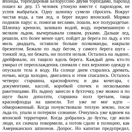
японцы, торпедировав Белоруссию двумя торпедами, пароход
пошел ко дну. 15 человек утонуло вместе с пароходом, не
успев выбраться. Одну шлюпку сумели сбросить. Вокруг
чистая вода, а там лед, и берег видно японский. Моряки
подняли парус и, помогая веслами, пошли, все полураздетые.
Шлюпку кренило, заливало водой, воду, перемешанную с
мелким льдом, вычерпывали совком, руками. Дальше лед,
решили, кто более менее одет, пойдет до берега по льду, а это
миль двадцать, оставили больше полкоманды, накрыли
брезентом. Бежали по льду бегом, у самого берега шуга –
тонкий лед, ни бежать, ни ползти нельзя. Остались на льдине,
дрейфовали, их тащило вдоль берега. Каждый день кто-то
умирал от переохлаждения, снимали с них верхнюю одежду и
опускали тела в воду. На солнце днем старались дремать,
ночью, когда холодно, двигались и этим спасались. Осталось
четверо: старшина, краснофлотец и два кочегара, с
документами, кассой, коробкой спичек и несколькими
ракетницами. Их льдину занесло в бухточку, уже можно и по
шуге было доползти, старшина полз третьим, таща
краснофлодца на шинели. Тот уже не мог идти –
обмороженный. Когда почувствовали теплую землю, после
льда-то, упали и потеряли сознание. Очнулись уже вдвоем на
японской территории. Когда добрались до бухты, где жили
люди, их сначала покормили, а потом сдали в полицию, как
Американских шпионов. Допрос. Но капитан предупредил,