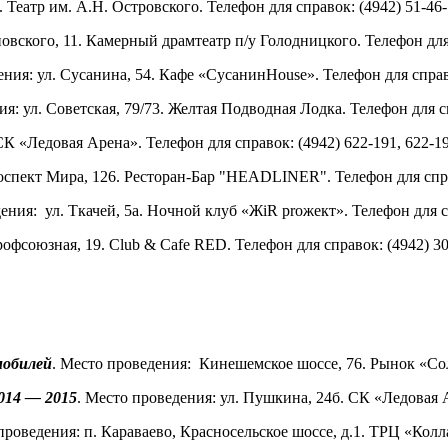
.
Театр им. А.Н. Островского.
Телефон для справок: (4942) 51-46-1
овского, 11. Камерный драмтеатр п/у Голодницкого. Телефон для 
ения:
ул. Сусанина, 54
.
Кафе «СусанинHouse».
Телефон для справ
ния:
ул. Советская, 79/73
. Желтая Подводная Лодка. Телефон для с
 СК
«
Ледовая Арена
»
. Телефон для справок: (4942)
622-191, 622-1
оспект Мира, 126
.
Ресторан-Бар "HEADLINER".
Телефон для спр
дения:
ул. Ткачей, 5а
.
Ночной клуб «ЖiR proжект»
. Телефон для 
рофсоюзная, 19
.
Club & Cafe RED.
Телефон для справок: (4942)
30
мобилей
.
Место проведения:
Кинешемское шоссе, 76. Рынок «С
014 — 2015
.
Место проведения:
ул. Пушкина, 24б
. СК
«
Ледовая 
 проведения:
п. Караваево, Красносельское шоссе, д.1.
ТРЦ «
Колл