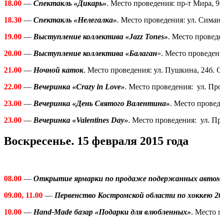
18.00
—
Спектакль
«
Дикарь»
. Место проведения: пр-т Мира, 9
18.30
—
Спектакль
«
Нелегалка
»
. Место проведения: ул. Симан
19.00
—
Выступление коллектива
«Jazz Tones»
. Место провед
20.00
—
Выступление коллектива «Балаган
»
. Место проведе
21.00
—
Ночной каток
. Место проведения:
ул. Пушкина, 24б
.
22.00
—
Вечеринка «Crazy in Love»
. Место проведения:
ул. Пр
23.00
—
Вечеринка «День Святого Валентина»
. Место прове
23.00
—
Вечеринка «Valentines Day»
. Место проведения:
ул. П
Воскресенье. 15 февраля 2015 года
08.00
—
Открытие ярмарки по продаже подержанных авто
09.00, 11.00
—
Первенство Костромской области по хоккею 2
10.00
—
Hand-Made базар
«
Подарки для влюбленных
»
. Место