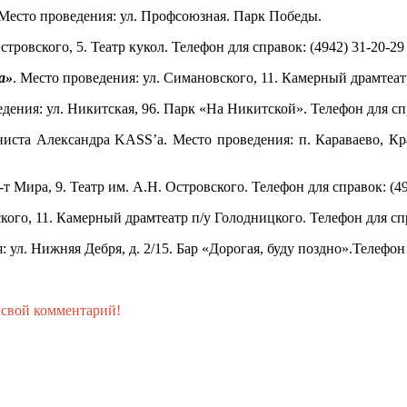
Место проведения:
ул. Профсоюзная.
Парк Победы.
стровского, 5.
Театр кукол.
Телефон для справок: (4942)
31-20-29
а»
. Место проведения: ул. Симановского, 11. Камерный драмтеатр
едения:
ул. Никитская, 96.
Парк «На Никитской»
. Телефон для сп
ниста Александра KASS’a
. Место проведения:
п. Караваево, Кр
-т Мира, 9.
Театр им. А.Н. Островского.
Телефон для справок: (494
кого, 11. Камерный драмтеатр п/у Голодницкого. Телефон для спр
я:
ул. Нижняя Дебря, д. 2/15.
Бар «
Дорогая, буду поздно
».
Телефон 
 свой комментарий!