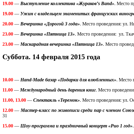
19.00
—
Выступление коллектива «Жураков’s Band»
. Место 
19.00
—
Ужин с
владельцем знаменитых французских виног
20.00
—
Вечеринка
«
Дорогой 3 года
»
. Место проведения:
ул. Н
23.00
—
Вечеринка «Пятница 13»
. Место проведения:
ул. Тка
23.00
—
Маскарадная вечеринка «Пятница 13»
. Место прове
Суббота. 14 февраля 2015 года
10.00
—
Hand-Made базар
«
Подарки для влюбленных
»
. Место
11.00
—
Международный день дарения книг
. Место проведени
11.00, 13.00
—
Спектакль «Теремок»
. Место проведения: ул. О
12.00
—
Мастер-класс по живописи среди пар с членом Сою
31
15.00
—
Шоу-программа и праздничный концерт «Рио 1 год»