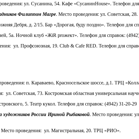
проведения:
ул. Сусанина, 54
.
Кафе «СусанинHouse».
Телефон для
радников Филиппом Магре
.
Место проведения:
ул. Советская, 28
.
ижняя Дебря, д. 2/15.
Бар «
Дорогая, буду поздно
».
Телефон для сп
чей, 5а
.
Ночной клуб «ЖiR proжект»
. Телефон для справок: (4942
дения:
ул. Профсоюзная, 19
.
Club & Cafe RED.
Телефон для справ
 проведения:
п. Караваево, Красносельское шоссе, д.1.
ТРЦ «
Колл
я:
ул. Советская, 73.
Костромская областная универсальная науч
стровского, 5.
Театр кукол.
Телефон для справок: (4942)
31-20-29
за художников России Ириной Рыбаковой
. Место проведения:
ул
. Место проведения:
ул. Магистральная, 20.
ТРЦ
«
РИО
»
.