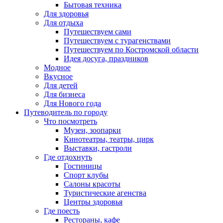
Бытовая техника
Для здоровья
Для отдыха
Путешествуем сами
Путешествуем с турагенствами
Путешествуем по Костромской области
Идея досуга, праздников
Модное
Вкусное
Для детей
Для бизнеса
Для Нового года
Путеводитель по городу
Что посмотреть
Музеи, зоопарки
Кинотеатры, театры, цирк
Выставки, гастроли
Где отдохнуть
Гостиницы
Спорт клубы
Салоны красоты
Туристические агенства
Центры здоровья
Где поесть
Рестораны, кафе