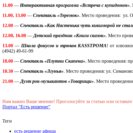
11.00
—
Интерактивная программа «Встреча с купидоном»
.
11.00, 13.00
—
Спектакль «Теремок»
. Место проведения: ул. О
12.00
—
Спектакль
«Как Настенька чуть кикиморой не стал
12.00, 16.00
—
Детский праздник «Книга сказок»
. Место пров
13.00
—
Школа фокусов и трюков KASSТРОМА
! от илюзио
(4942)
49-61-99
18.00
—
Спектакль
«
Плутни Скапена»
. Место проведения: пр
18.30
—
Спектакль
«
Лгунья
»
. Место проведения: ул. Симановс
21.00
—
Дуэт рок-музыкантов
«
Товарищи
»
. Место проведени
Нам важно Ваше мнение! Проголосуйте за статью или оставьте
Портал "Есть решение"
Теги
есть решение афиша