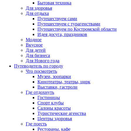
Бытовая техника
Для здоровья
Для отдыха
Путешествуем сами
Путешествуем с турагенствами
Путешествуем по Костромской области
Идея досуга, праздников
Модное
Вкусное
Для детей
Для бизнеса
Для Нового года
Путеводитель по городу
Что посмотреть
Музеи, зоопарки
Кинотеатры, театры, цирк
Выставки, гастроли
Где отдохнуть
Гостиницы
Спорт клубы
Салоны красоты
Туристические агенства
Центры здоровья
Где поесть
Рестораны, кафе