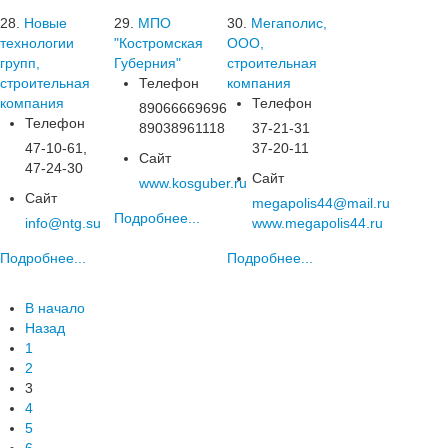
28.
Новые
29.
МПО
30.
Мегаполис,
технологии
"Костромская
ООО,
групп,
Губерния"
строительная
строительная
Телефон
компания
компания
Телефон
89066669696
Телефон
89038961118
37-21-31
47-10-61,
37-20-11
Сайт
47-24-30
Сайт
www.kosguber.ru
Сайт
megapolis44@mail.ru
Подробнее...
info@ntg.su
www.megapolis44.ru
Подробнее...
Подробнее...
В начало
Назад
1
2
3
4
5