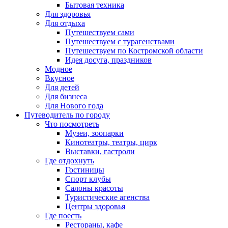
Бытовая техника
Для здоровья
Для отдыха
Путешествуем сами
Путешествуем с турагенствами
Путешествуем по Костромской области
Идея досуга, праздников
Модное
Вкусное
Для детей
Для бизнеса
Для Нового года
Путеводитель по городу
Что посмотреть
Музеи, зоопарки
Кинотеатры, театры, цирк
Выставки, гастроли
Где отдохнуть
Гостиницы
Спорт клубы
Салоны красоты
Туристические агенства
Центры здоровья
Где поесть
Рестораны, кафе