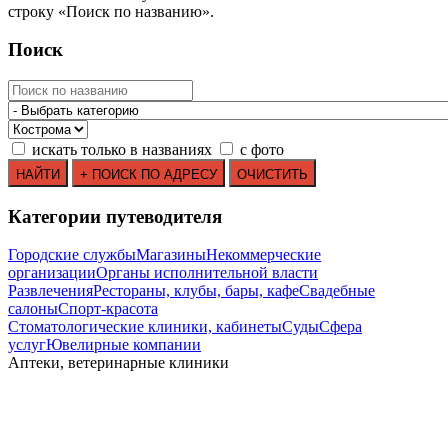
строку
«
Поиск по названию
»
.
Поиск
искать только в названиях
с фото
Категории путеводителя
Городские службы
Магазины
Некоммерческие
организации
Органы исполнительной власти
Развлечения
Рестораны, клубы, бары, кафе
Свадебные
салоны
Спорт-красота
Стоматологические клиники, кабинеты
Суды
Сфера
услуг
Ювелирные компании
Аптеки, ветеринарные клиники