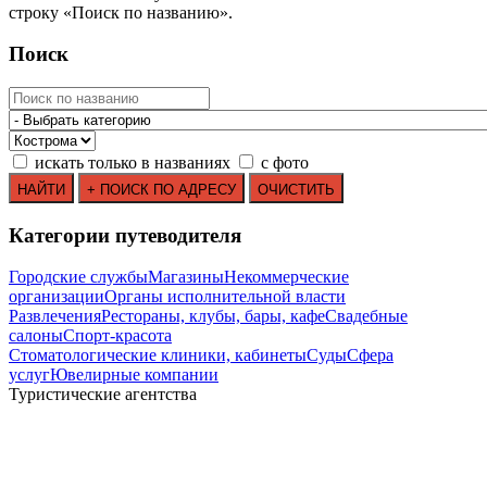
строку
«
Поиск по названию
»
.
Поиск
искать только в названиях
с фото
Категории путеводителя
Городские службы
Магазины
Некоммерческие
организации
Органы исполнительной власти
Развлечения
Рестораны, клубы, бары, кафе
Свадебные
салоны
Спорт-красота
Стоматологические клиники, кабинеты
Суды
Сфера
услуг
Ювелирные компании
Туристические агентства