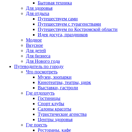
Бытовая техника
Для здоровья
Для отдыха
Путешествуем сами
Путешествуем с турагенствами
Путешествуем по Костромской области
Идея досуга, праздников
Модное
Вкусное
Для детей
Для бизнеса
Для Нового года
Путеводитель по городу
Что посмотреть
Музеи, зоопарки
Кинотеатры, театры, цирк
Выставки, гастроли
Где отдохнуть
Гостиницы
Спорт клубы
Салоны красоты
Туристические агенства
Центры здоровья
Где поесть
Рестораны, кафе