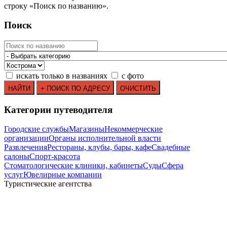
строку
«
Поиск по названию
»
.
Поиск
искать только в названиях
с фото
Категории путеводителя
Городские службы
Магазины
Некоммерческие
организации
Органы исполнительной власти
Развлечения
Рестораны, клубы, бары, кафе
Свадебные
салоны
Спорт-красота
Стоматологические клиники, кабинеты
Суды
Сфера
услуг
Ювелирные компании
Туристические агентства