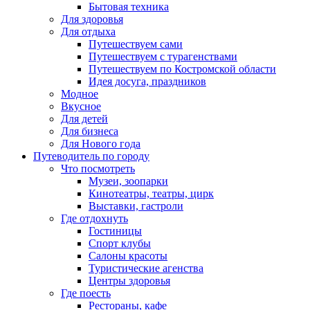
Бытовая техника
Для здоровья
Для отдыха
Путешествуем сами
Путешествуем с турагенствами
Путешествуем по Костромской области
Идея досуга, праздников
Модное
Вкусное
Для детей
Для бизнеса
Для Нового года
Путеводитель по городу
Что посмотреть
Музеи, зоопарки
Кинотеатры, театры, цирк
Выставки, гастроли
Где отдохнуть
Гостиницы
Спорт клубы
Салоны красоты
Туристические агенства
Центры здоровья
Где поесть
Рестораны, кафе