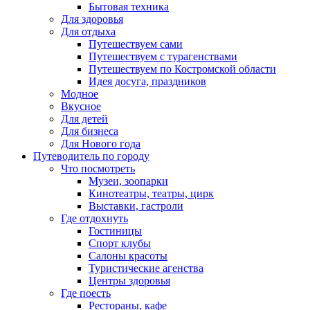
Бытовая техника
Для здоровья
Для отдыха
Путешествуем сами
Путешествуем с турагенствами
Путешествуем по Костромской области
Идея досуга, праздников
Модное
Вкусное
Для детей
Для бизнеса
Для Нового года
Путеводитель по городу
Что посмотреть
Музеи, зоопарки
Кинотеатры, театры, цирк
Выставки, гастроли
Где отдохнуть
Гостиницы
Спорт клубы
Салоны красоты
Туристические агенства
Центры здоровья
Где поесть
Рестораны, кафе