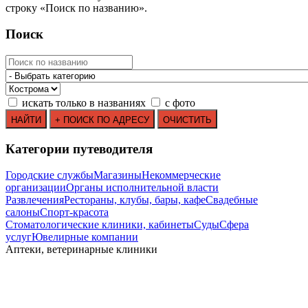
строку
«
Поиск по названию
»
.
Поиск
искать только в названиях
с фото
Категории путеводителя
Городские службы
Магазины
Некоммерческие
организации
Органы исполнительной власти
Развлечения
Рестораны, клубы, бары, кафе
Свадебные
салоны
Спорт-красота
Стоматологические клиники, кабинеты
Суды
Сфера
услуг
Ювелирные компании
Аптеки, ветеринарные клиники