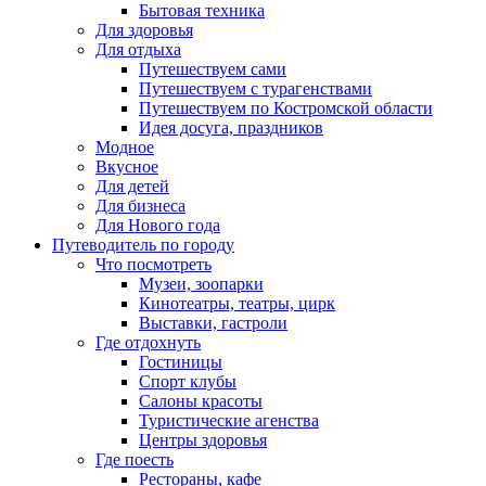
Бытовая техника
Для здоровья
Для отдыха
Путешествуем сами
Путешествуем с турагенствами
Путешествуем по Костромской области
Идея досуга, праздников
Модное
Вкусное
Для детей
Для бизнеса
Для Нового года
Путеводитель по городу
Что посмотреть
Музеи, зоопарки
Кинотеатры, театры, цирк
Выставки, гастроли
Где отдохнуть
Гостиницы
Спорт клубы
Салоны красоты
Туристические агенства
Центры здоровья
Где поесть
Рестораны, кафе