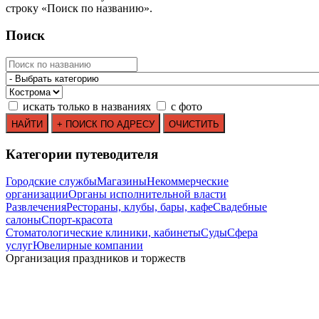
строку
«
Поиск по названию
»
.
Поиск
искать только в названиях
с фото
Категории путеводителя
Городские службы
Магазины
Некоммерческие
организации
Органы исполнительной власти
Развлечения
Рестораны, клубы, бары, кафе
Свадебные
салоны
Спорт-красота
Стоматологические клиники, кабинеты
Суды
Сфера
услуг
Ювелирные компании
Организация праздников и торжеств