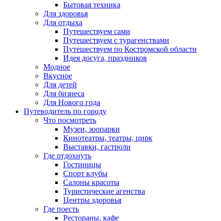
Бытовая техника
Для здоровья
Для отдыха
Путешествуем сами
Путешествуем с турагенствами
Путешествуем по Костромской области
Идея досуга, праздников
Модное
Вкусное
Для детей
Для бизнеса
Для Нового года
Путеводитель по городу
Что посмотреть
Музеи, зоопарки
Кинотеатры, театры, цирк
Выставки, гастроли
Где отдохнуть
Гостиницы
Спорт клубы
Салоны красоты
Туристические агенства
Центры здоровья
Где поесть
Рестораны, кафе