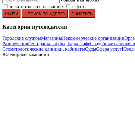
искать только в названиях
с фото
Категории путеводителя
Городские службы
Магазины
Некоммерческие организации
Орга
Развлечения
Рестораны, клубы, бары, кафе
Свадебные салоны
Сп
Стоматологические клиники, кабинеты
Суды
Сфера услуг
Ювели
Ювелирные компании