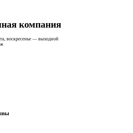
чная компания
ота, воскресенье — выходной
аж
зывы