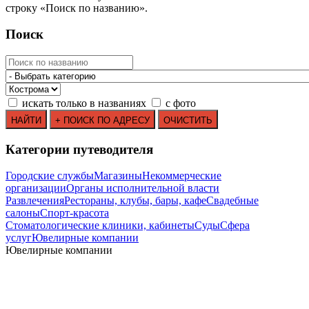
строку
«
Поиск по названию
»
.
Поиск
искать только в названиях
с фото
Категории путеводителя
Городские службы
Магазины
Некоммерческие
организации
Органы исполнительной власти
Развлечения
Рестораны, клубы, бары, кафе
Свадебные
салоны
Спорт-красота
Стоматологические клиники, кабинеты
Суды
Сфера
услуг
Ювелирные компании
Ювелирные компании