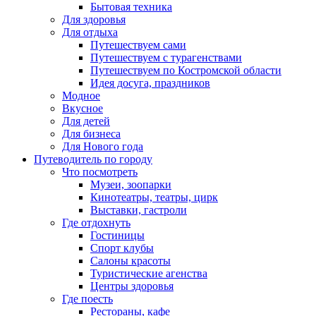
Бытовая техника
Для здоровья
Для отдыха
Путешествуем сами
Путешествуем с турагенствами
Путешествуем по Костромской области
Идея досуга, праздников
Модное
Вкусное
Для детей
Для бизнеса
Для Нового года
Путеводитель по городу
Что посмотреть
Музеи, зоопарки
Кинотеатры, театры, цирк
Выставки, гастроли
Где отдохнуть
Гостиницы
Спорт клубы
Салоны красоты
Туристические агенства
Центры здоровья
Где поесть
Рестораны, кафе