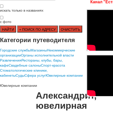
Канал "Ест
искать только в названиях
с фото
Категории путеводителя
Городские службы
Магазины
Некоммерческие
организации
Органы исполнительной власти
Развлечения
Рестораны, клубы, бары,
кафе
Свадебные салоны
Спорт-красота
Стоматологические клиники,
кабинеты
Суды
Сфера услуг
Ювелирные компании
Ювелирные компании
Александрит,
ювелирная