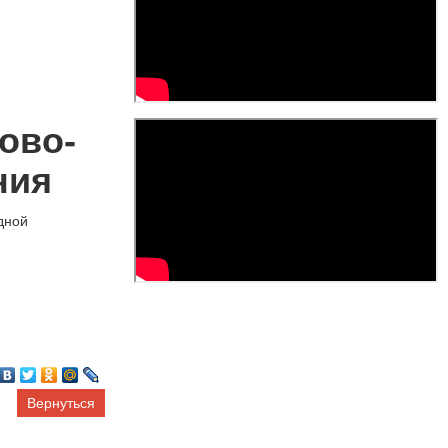
ово-
ния
дной
Вернуться