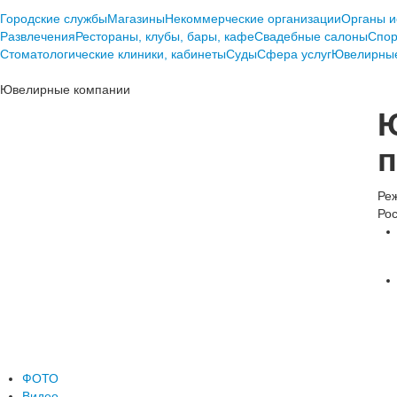
Городские службы
Магазины
Некоммерческие организации
Органы и
Развлечения
Рестораны, клубы, бары, кафе
Свадебные салоны
Спор
Стоматологические клиники, кабинеты
Суды
Сфера услуг
Ювелирные
Ювелирные компании
Ю
п
Реж
Рос
ФОТО
Видео