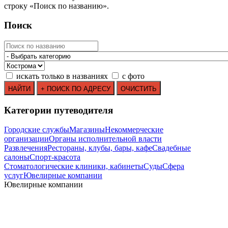
строку
«
Поиск по названию
»
.
Поиск
искать только в названиях
с фото
Категории путеводителя
Городские службы
Магазины
Некоммерческие
организации
Органы исполнительной власти
Развлечения
Рестораны, клубы, бары, кафе
Свадебные
салоны
Спорт-красота
Стоматологические клиники, кабинеты
Суды
Сфера
услуг
Ювелирные компании
Ювелирные компании