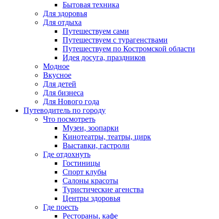
Бытовая техника
Для здоровья
Для отдыха
Путешествуем сами
Путешествуем с турагенствами
Путешествуем по Костромской области
Идея досуга, праздников
Модное
Вкусное
Для детей
Для бизнеса
Для Нового года
Путеводитель по городу
Что посмотреть
Музеи, зоопарки
Кинотеатры, театры, цирк
Выставки, гастроли
Где отдохнуть
Гостиницы
Спорт клубы
Салоны красоты
Туристические агенства
Центры здоровья
Где поесть
Рестораны, кафе