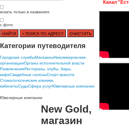
Канал "Ест
искать только в названиях
с фото
Категории путеводителя
Городские службы
Магазины
Некоммерческие
организации
Органы исполнительной власти
Развлечения
Рестораны, клубы, бары,
кафе
Свадебные салоны
Спорт-красота
Стоматологические клиники,
кабинеты
Суды
Сфера услуг
Ювелирные компании
Ювелирные компании
New Gold,
магазин