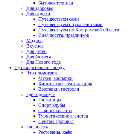
Бытовая техника
Для здоровья
Для отдыха
Путешествуем сами
Путешествуем с турагенствами
Путешествуем по Костромской области
Идея досуга, праздников
Модное
Вкусное
Для детей
Для бизнеса
Для Нового года
Путеводитель по городу
Что посмотреть
Музеи, зоопарки
Кинотеатры, театры, цирк
Выставки, гастроли
Где отдохнуть
Гостиницы
Спорт клубы
Салоны красоты
Туристические агенства
Центры здоровья
Где поесть
Рестораны, кафе