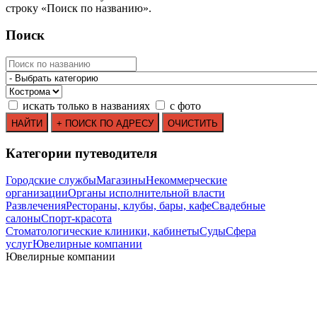
строку
«
Поиск по названию
»
.
Поиск
искать только в названиях
с фото
Категории путеводителя
Городские службы
Магазины
Некоммерческие
организации
Органы исполнительной власти
Развлечения
Рестораны, клубы, бары, кафе
Свадебные
салоны
Спорт-красота
Стоматологические клиники, кабинеты
Суды
Сфера
услуг
Ювелирные компании
Ювелирные компании