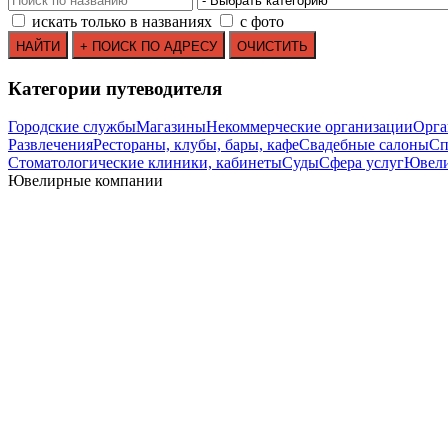
искать только в названиях
с фото
Категории путеводителя
Городские службы
Магазины
Некоммерческие организации
Орга
Развлечения
Рестораны, клубы, бары, кафе
Свадебные салоны
Сп
Стоматологические клиники, кабинеты
Суды
Сфера услуг
Ювели
Ювелирные компании