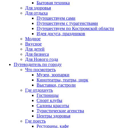
Бытовая техника
Для здоровья
Для отдыха
Путешествуем сами
Путешествуем с турагенствами
Путешествуем по Костромской области
Идея досуга, праздников
Модное
Вкусное
Для детей
Для бизнеса
Для Нового года
Путеводитель по городу
Что посмотреть
Музеи, зоопарки
Кинотеатры, театры, цирк
Выставки, гастроли
Где отдохнуть
Гостиницы
Спорт клубы
Салоны красоты
Туристические агенства
Центры здоровья
Где поесть
Рестораны, кафе