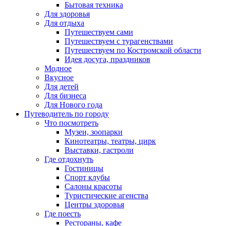
Бытовая техника
Для здоровья
Для отдыха
Путешествуем сами
Путешествуем с турагенствами
Путешествуем по Костромской области
Идея досуга, праздников
Модное
Вкусное
Для детей
Для бизнеса
Для Нового года
Путеводитель по городу
Что посмотреть
Музеи, зоопарки
Кинотеатры, театры, цирк
Выставки, гастроли
Где отдохнуть
Гостиницы
Спорт клубы
Салоны красоты
Туристические агенства
Центры здоровья
Где поесть
Рестораны, кафе