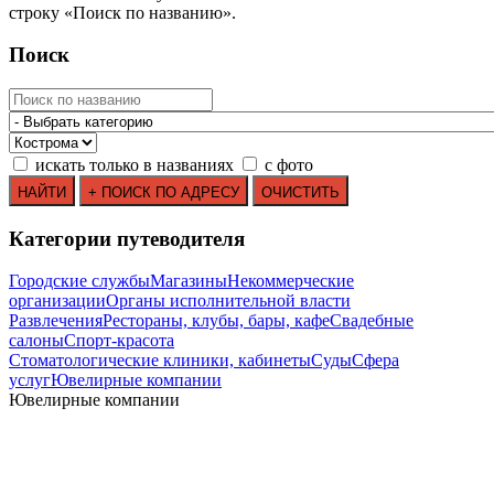
строку
«
Поиск по названию
»
.
Поиск
искать только в названиях
с фото
Категории путеводителя
Городские службы
Магазины
Некоммерческие
организации
Органы исполнительной власти
Развлечения
Рестораны, клубы, бары, кафе
Свадебные
салоны
Спорт-красота
Стоматологические клиники, кабинеты
Суды
Сфера
услуг
Ювелирные компании
Ювелирные компании