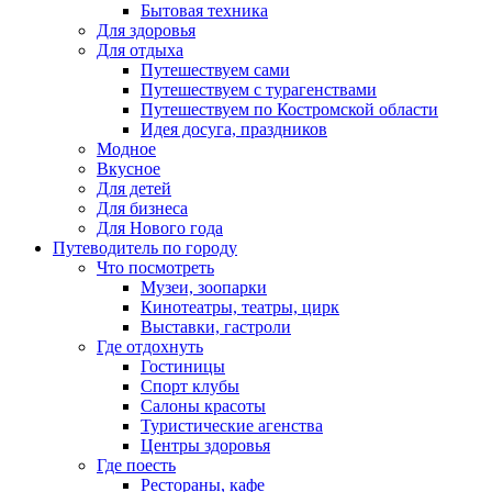
Бытовая техника
Для здоровья
Для отдыха
Путешествуем сами
Путешествуем с турагенствами
Путешествуем по Костромской области
Идея досуга, праздников
Модное
Вкусное
Для детей
Для бизнеса
Для Нового года
Путеводитель по городу
Что посмотреть
Музеи, зоопарки
Кинотеатры, театры, цирк
Выставки, гастроли
Где отдохнуть
Гостиницы
Спорт клубы
Салоны красоты
Туристические агенства
Центры здоровья
Где поесть
Рестораны, кафе