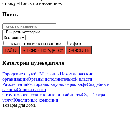
строку
«
Поиск по названию
»
.
Поиск
искать только в названиях
с фото
Категории путеводителя
Городские службы
Магазины
Некоммерческие
организации
Органы исполнительной власти
Развлечения
Рестораны, клубы, бары, кафе
Свадебные
салоны
Спорт-красота
Стоматологические клиники, кабинеты
Суды
Сфера
услуг
Ювелирные компании
Товары для дома