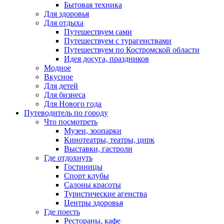
Бытовая техника
Для здоровья
Для отдыха
Путешествуем сами
Путешествуем с турагенствами
Путешествуем по Костромской области
Идея досуга, праздников
Модное
Вкусное
Для детей
Для бизнеса
Для Нового года
Путеводитель по городу
Что посмотреть
Музеи, зоопарки
Кинотеатры, театры, цирк
Выставки, гастроли
Где отдохнуть
Гостиницы
Спорт клубы
Салоны красоты
Туристические агенства
Центры здоровья
Где поесть
Рестораны, кафе