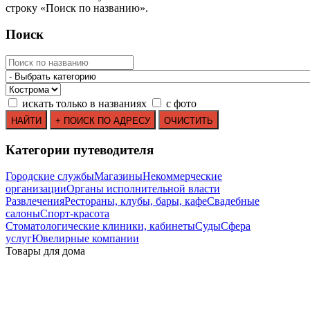
строку
«
Поиск по названию
»
.
Поиск
искать только в названиях
с фото
Категории путеводителя
Городские службы
Магазины
Некоммерческие
организации
Органы исполнительной власти
Развлечения
Рестораны, клубы, бары, кафе
Свадебные
салоны
Спорт-красота
Стоматологические клиники, кабинеты
Суды
Сфера
услуг
Ювелирные компании
Товары для дома