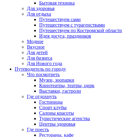
Бытовая техника
Для здоровья
Для отдыха
Путешествуем сами
Путешествуем с турагенствами
Путешествуем по Костромской области
Идея досуга, праздников
Модное
Вкусное
Для детей
Для бизнеса
Для Нового года
Путеводитель по городу
Что посмотреть
Музеи, зоопарки
Кинотеатры, театры, цирк
Выставки, гастроли
Где отдохнуть
Гостиницы
Спорт клубы
Салоны красоты
Туристические агенства
Центры здоровья
Где поесть
Рестораны, кафе