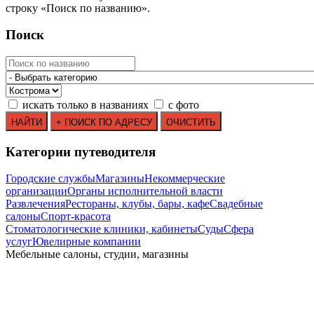
строку
«
Поиск по названию
»
.
Поиск
искать только в названиях
с фото
Категории путеводителя
Городские службы
Магазины
Некоммерческие
организации
Органы исполнительной власти
Развлечения
Рестораны, клубы, бары, кафе
Свадебные
салоны
Спорт-красота
Стоматологические клиники, кабинеты
Суды
Сфера
услуг
Ювелирные компании
Мебельные салоны, студии, магазины