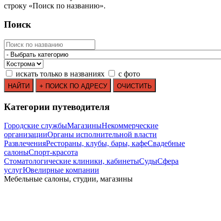
строку
«
Поиск по названию
»
.
Поиск
искать только в названиях
с фото
Категории путеводителя
Городские службы
Магазины
Некоммерческие
организации
Органы исполнительной власти
Развлечения
Рестораны, клубы, бары, кафе
Свадебные
салоны
Спорт-красота
Стоматологические клиники, кабинеты
Суды
Сфера
услуг
Ювелирные компании
Мебельные салоны, студии, магазины