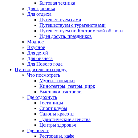
Бытовая техника
Для здоровья
Для отдыха
Путешествуем сами
Путешествуем с турагенствами
Путешествуем по Костромской области
Идея досуга, праздников
Модное
Вкусное
Для детей
Для бизнеса
Для Нового года
Путеводитель по городу
Что посмотреть
Музеи, зоопарки
Кинотеатры, театры, цирк
Выставки, гастроли
Где отдохнуть
Гостиницы
Спорт клубы
Салоны красоты
Туристические агенства
Центры здоровья
Где поесть
Рестораны, кафе