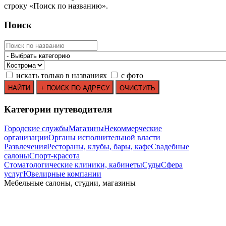
строку
«
Поиск по названию
»
.
Поиск
искать только в названиях
с фото
Категории путеводителя
Городские службы
Магазины
Некоммерческие
организации
Органы исполнительной власти
Развлечения
Рестораны, клубы, бары, кафе
Свадебные
салоны
Спорт-красота
Стоматологические клиники, кабинеты
Суды
Сфера
услуг
Ювелирные компании
Мебельные салоны, студии, магазины