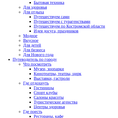
Бытовая техника
Для здоровья
Для отдыха
Путешествуем сами
Путешествуем с турагенствами
Путешествуем по Костромской области
Идея досуга, праздников
Модное
Вкусное
Для детей
Для бизнеса
Для Нового года
Путеводитель по городу
Что посмотреть
Музеи, зоопарки
Кинотеатры, театры, цирк
Выставки, гастроли
Где отдохнуть
Гостиницы
Спорт клубы
Салоны красоты
Туристические агенства
Центры здоровья
Где поесть
Рестораны, кафе