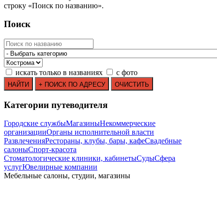
строку
«
Поиск по названию
»
.
Поиск
искать только в названиях
с фото
Категории путеводителя
Городские службы
Магазины
Некоммерческие
организации
Органы исполнительной власти
Развлечения
Рестораны, клубы, бары, кафе
Свадебные
салоны
Спорт-красота
Стоматологические клиники, кабинеты
Суды
Сфера
услуг
Ювелирные компании
Мебельные салоны, студии, магазины