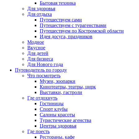
Бытовая техника
Для здоровья
Для отдыха
Путешествуем сами
Путешествуем с турагенствами
Путешествуем по Костромской области
Идея досуга, праздников
Модное
Вкусное
Для детей
Для бизнеса
Для Нового года
Путеводитель по городу
Что посмотреть
Музеи, зоопарки
Кинотеатры, театры, цирк
Выставки, гастроли
Где отдохнуть
Гостиницы
Спорт клубы
Салоны красоты
Туристические агенства
Центры здоровья
Где поесть
Рестораны, кафе