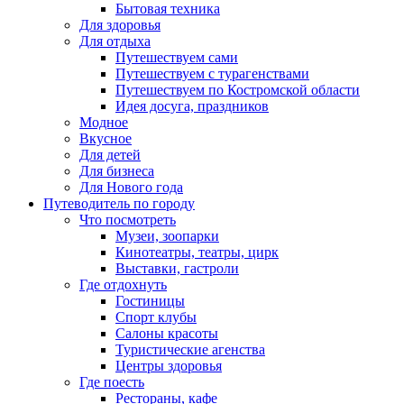
Бытовая техника
Для здоровья
Для отдыха
Путешествуем сами
Путешествуем с турагенствами
Путешествуем по Костромской области
Идея досуга, праздников
Модное
Вкусное
Для детей
Для бизнеса
Для Нового года
Путеводитель по городу
Что посмотреть
Музеи, зоопарки
Кинотеатры, театры, цирк
Выставки, гастроли
Где отдохнуть
Гостиницы
Спорт клубы
Салоны красоты
Туристические агенства
Центры здоровья
Где поесть
Рестораны, кафе