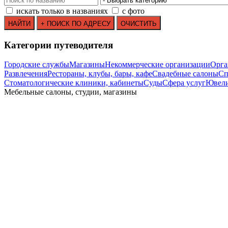
искать только в названиях
с фото
Категории путеводителя
Городские службы
Магазины
Некоммерческие организации
Орга
Развлечения
Рестораны, клубы, бары, кафе
Свадебные салоны
Сп
Стоматологические клиники, кабинеты
Суды
Сфера услуг
Ювели
Мебельные салоны, студии, магазины