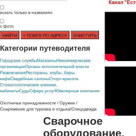
Канал "Ест
искать только в названиях
с фото
Категории путеводителя
Городские службы
Магазины
Некоммерческие
организации
Органы исполнительной власти
Развлечения
Рестораны, клубы, бары,
кафе
Свадебные салоны
Спорт-красота
Стоматологические клиники,
кабинеты
Суды
Сфера услуг
Ювелирные компании
Охотничьи принадлежности / Оружие /
Снаряжение для туризма и отдыха/Спецодежда
Сварочное
оборудование,