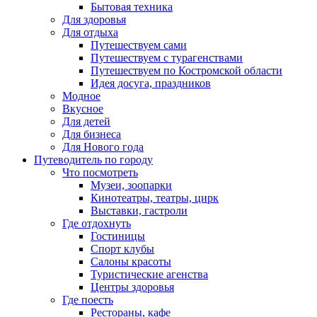
Бытовая техника
Для здоровья
Для отдыха
Путешествуем сами
Путешествуем с турагенствами
Путешествуем по Костромской области
Идея досуга, праздников
Модное
Вкусное
Для детей
Для бизнеса
Для Нового года
Путеводитель по городу
Что посмотреть
Музеи, зоопарки
Кинотеатры, театры, цирк
Выставки, гастроли
Где отдохнуть
Гостиницы
Спорт клубы
Салоны красоты
Туристические агенства
Центры здоровья
Где поесть
Рестораны, кафе