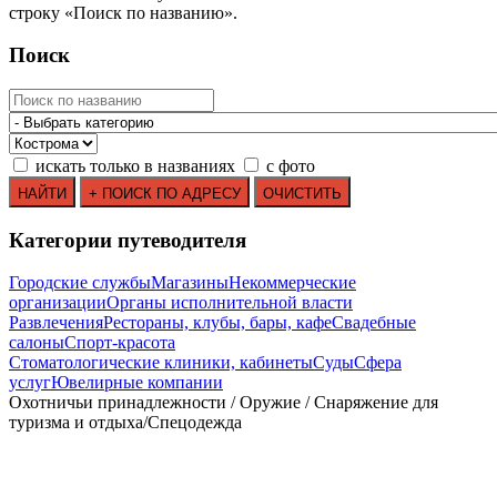
строку
«
Поиск по названию
»
.
Поиск
искать только в названиях
с фото
Категории путеводителя
Городские службы
Магазины
Некоммерческие
организации
Органы исполнительной власти
Развлечения
Рестораны, клубы, бары, кафе
Свадебные
салоны
Спорт-красота
Стоматологические клиники, кабинеты
Суды
Сфера
услуг
Ювелирные компании
Охотничьи принадлежности / Оружие / Снаряжение для
туризма и отдыха/Спецодежда