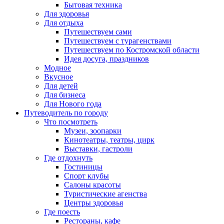
Бытовая техника
Для здоровья
Для отдыха
Путешествуем сами
Путешествуем с турагенствами
Путешествуем по Костромской области
Идея досуга, праздников
Модное
Вкусное
Для детей
Для бизнеса
Для Нового года
Путеводитель по городу
Что посмотреть
Музеи, зоопарки
Кинотеатры, театры, цирк
Выставки, гастроли
Где отдохнуть
Гостиницы
Спорт клубы
Салоны красоты
Туристические агенства
Центры здоровья
Где поесть
Рестораны, кафе