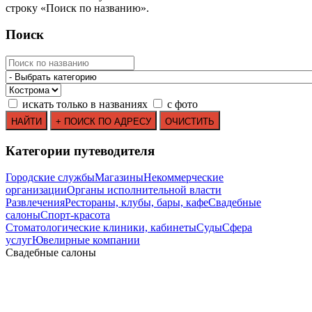
строку
«
Поиск по названию
»
.
Поиск
искать только в названиях
с фото
Категории путеводителя
Городские службы
Магазины
Некоммерческие
организации
Органы исполнительной власти
Развлечения
Рестораны, клубы, бары, кафе
Свадебные
салоны
Спорт-красота
Стоматологические клиники, кабинеты
Суды
Сфера
услуг
Ювелирные компании
Свадебные салоны