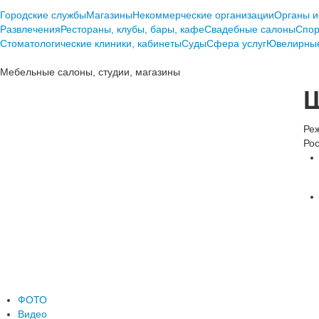
Городские службы
Магазины
Некоммерческие организации
Органы и
Развлечения
Рестораны, клубы, бары, кафе
Свадебные салоны
Спор
Стоматологические клиники, кабинеты
Суды
Сфера услуг
Ювелирные
Мебельные салоны, студии, магазины
Ш
Реж
Рос
ФОТО
Видео