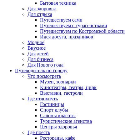
Бытовая техника
Для здоровья
Для отдыха
Путешествуем сами
Путешествуем с турагенствами
Путешествуем по Костромской области
Идея досуга, праздников
Модное
Вкусное
Для детей
Для бизнеса
Для Нового года
Путеводитель по городу
Что посмотреть
Музеи, зоопарки
Кинотеатры, театры, цирк
Выставки, гастроли
Где отдохнуть
Гостиницы
Спорт клубы
Салоны красоты
Туристические агенства
Центры здоровья
Где поесть
Рестораны, кафе