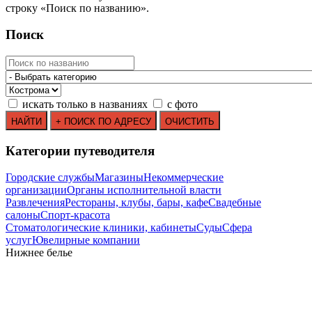
строку
«
Поиск по названию
»
.
Поиск
искать только в названиях
с фото
Категории путеводителя
Городские службы
Магазины
Некоммерческие
организации
Органы исполнительной власти
Развлечения
Рестораны, клубы, бары, кафе
Свадебные
салоны
Спорт-красота
Стоматологические клиники, кабинеты
Суды
Сфера
услуг
Ювелирные компании
Нижнее белье