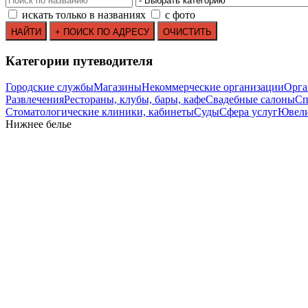
искать только в названиях
с фото
Категории путеводителя
Городские службы
Магазины
Некоммерческие организации
Орга
Развлечения
Рестораны, клубы, бары, кафе
Свадебные салоны
Сп
Стоматологические клиники, кабинеты
Суды
Сфера услуг
Ювели
Нижнее белье