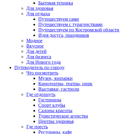
Бытовая техника
Для здоровья
Для отдыха
Путешествуем сами
Путешествуем с турагенствами
Путешествуем по Костромской области
Идея досуга, праздников
Модное
Вкусное
Для детей
Для бизнеса
Для Нового года
Путеводитель по городу
Что посмотреть
Музеи, зоопарки
Кинотеатры, театры, цирк
Выставки, гастроли
Где отдохнуть
Гостиницы
Спорт клубы
Салоны красоты
Туристические агенства
Центры здоровья
Где поесть
Рестораны, кафе