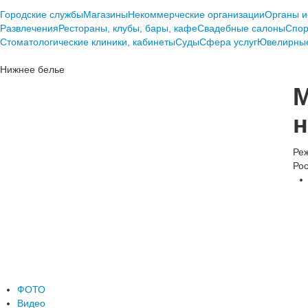
Городские службы
Магазины
Некоммерческие организации
Органы и
Развлечения
Рестораны, клубы, бары, кафе
Свадебные салоны
Спор
Стоматологические клиники, кабинеты
Суды
Сфера услуг
Ювелирные
Нижнее белье
М
н
Реж
Рос
ФОТО
Видео