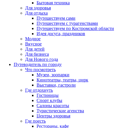
Бытовая техника
Для здоровья
Для отдыха
Путешествуем сами
Путешествуем с турагенствами
Путешествуем по Костромской области
Идея досуга, праздников
Модное
Вкусное
Для детей
Для бизнеса
Для Нового года
Путеводитель по городу
Что посмотреть
Музеи, зоопарки
Кинотеатры, театры, цирк
Выставки, гастроли
Где отдохнуть
Гостиницы
Спорт клубы
Салоны красоты
Туристические агенства
Центры здоровья
Где поесть
Рестораны, кафе