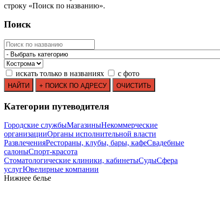
строку
«
Поиск по названию
»
.
Поиск
искать только в названиях
с фото
Категории путеводителя
Городские службы
Магазины
Некоммерческие
организации
Органы исполнительной власти
Развлечения
Рестораны, клубы, бары, кафе
Свадебные
салоны
Спорт-красота
Стоматологические клиники, кабинеты
Суды
Сфера
услуг
Ювелирные компании
Нижнее белье