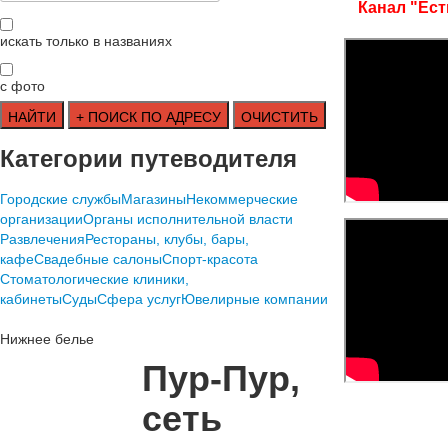
Канал "Ест
искать только в названиях
с фото
Категории путеводителя
Городские службы
Магазины
Некоммерческие
организации
Органы исполнительной власти
Развлечения
Рестораны, клубы, бары,
кафе
Свадебные салоны
Спорт-красота
Стоматологические клиники,
кабинеты
Суды
Сфера услуг
Ювелирные компании
Нижнее белье
Пур-Пур,
сеть