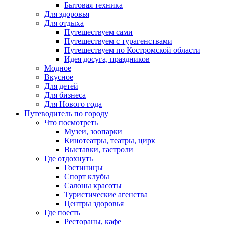
Бытовая техника
Для здоровья
Для отдыха
Путешествуем сами
Путешествуем с турагенствами
Путешествуем по Костромской области
Идея досуга, праздников
Модное
Вкусное
Для детей
Для бизнеса
Для Нового года
Путеводитель по городу
Что посмотреть
Музеи, зоопарки
Кинотеатры, театры, цирк
Выставки, гастроли
Где отдохнуть
Гостиницы
Спорт клубы
Салоны красоты
Туристические агенства
Центры здоровья
Где поесть
Рестораны, кафе