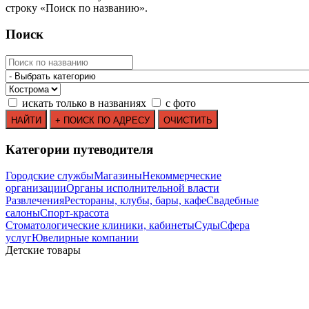
строку
«
Поиск по названию
»
.
Поиск
искать только в названиях
с фото
Категории путеводителя
Городские службы
Магазины
Некоммерческие
организации
Органы исполнительной власти
Развлечения
Рестораны, клубы, бары, кафе
Свадебные
салоны
Спорт-красота
Стоматологические клиники, кабинеты
Суды
Сфера
услуг
Ювелирные компании
Детские товары