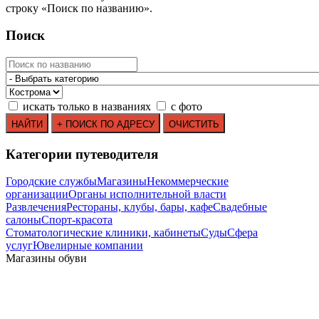
строку
«
Поиск по названию
»
.
Поиск
искать только в названиях
с фото
Категории путеводителя
Городские службы
Магазины
Некоммерческие
организации
Органы исполнительной власти
Развлечения
Рестораны, клубы, бары, кафе
Свадебные
салоны
Спорт-красота
Стоматологические клиники, кабинеты
Суды
Сфера
услуг
Ювелирные компании
Магазины обуви