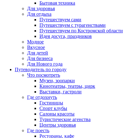
Бытовая техника
Для здоровья
Для отдыха
Путешествуем сами
Путешествуем с турагенствами
Путешествуем по Костромской области
Идея досуга, праздников
Модное
Вкусное
Для детей
Для бизнеса
Для Нового года
Путеводитель по городу
Что посмотреть
Музеи, зоопарки
Кинотеатры, театры, цирк
Выставки, гастроли
Где отдохнуть
Гостиницы
Спорт клубы
Салоны красоты
Туристические агенства
Центры здоровья
Где поесть
Рестораны, кафе