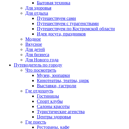
Бытовая техника
Для здоровья
Для отдыха
Путешествуем сами
Путешествуем с турагенствами
Путешествуем по Костромской области
Идея досуга, праздников
Модное
Вкусное
Для детей
Для бизнеса
Для Нового года
Путеводитель по городу
Что посмотреть
Музеи, зоопарки
Кинотеатры, театры, цирк
Выставки, гастроли
Где отдохнуть
Гостиницы
Спорт клубы
Салоны красоты
Туристические агенства
Центры здоровья
Где поесть
Рестораны, кафе