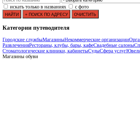
искать только в названиях
с фото
Категории путеводителя
Городские службы
Магазины
Некоммерческие организации
Орга
Развлечения
Рестораны, клубы, бары, кафе
Свадебные салоны
Сп
Стоматологические клиники, кабинеты
Суды
Сфера услуг
Ювели
Магазины обуви