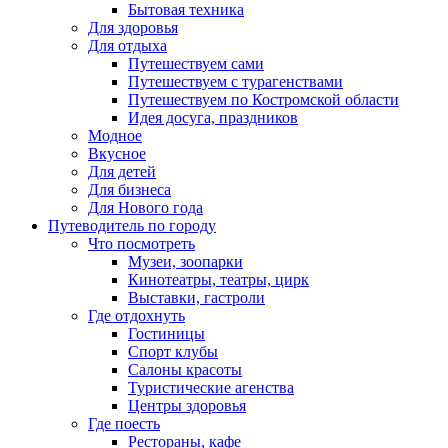
Бытовая техника
Для здоровья
Для отдыха
Путешествуем сами
Путешествуем с турагенствами
Путешествуем по Костромской области
Идея досуга, праздников
Модное
Вкусное
Для детей
Для бизнеса
Для Нового года
Путеводитель по городу
Что посмотреть
Музеи, зоопарки
Кинотеатры, театры, цирк
Выставки, гастроли
Где отдохнуть
Гостиницы
Спорт клубы
Салоны красоты
Туристические агенства
Центры здоровья
Где поесть
Рестораны, кафе