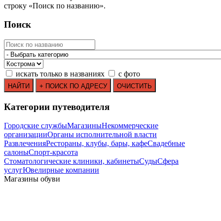
строку
«
Поиск по названию
»
.
Поиск
искать только в названиях
с фото
Категории путеводителя
Городские службы
Магазины
Некоммерческие
организации
Органы исполнительной власти
Развлечения
Рестораны, клубы, бары, кафе
Свадебные
салоны
Спорт-красота
Стоматологические клиники, кабинеты
Суды
Сфера
услуг
Ювелирные компании
Магазины обуви