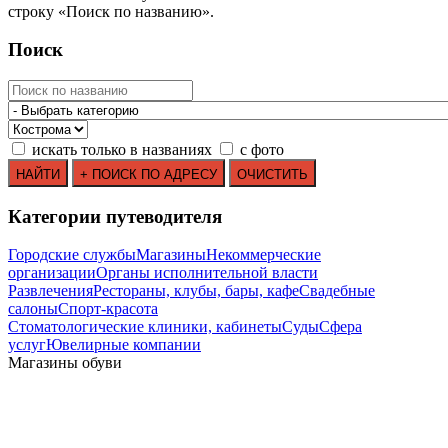
строку
«
Поиск по названию
»
.
Поиск
искать только в названиях
с фото
Категории путеводителя
Городские службы
Магазины
Некоммерческие
организации
Органы исполнительной власти
Развлечения
Рестораны, клубы, бары, кафе
Свадебные
салоны
Спорт-красота
Стоматологические клиники, кабинеты
Суды
Сфера
услуг
Ювелирные компании
Магазины обуви