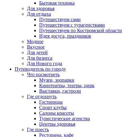
Бытовая техника
Для здоровья
Для отдыха
Путешествуем сами
Путешествуем с турагенствами
Путешествуем по Костромской области
Идея досуга, праздников
Модное
Вкусное
Для детей
Для бизнеса
Для Нового года
Путеводитель по городу
Что посмотреть
Музеи, зоопарки
Кинотеатры, театры, цирк
Выставки, гастроли
Где отдохнуть
Гостиницы
Спорт клубы
Салоны красоты
Туристические агенства
Центры здоровья
Где поесть
Рестораны, кафе