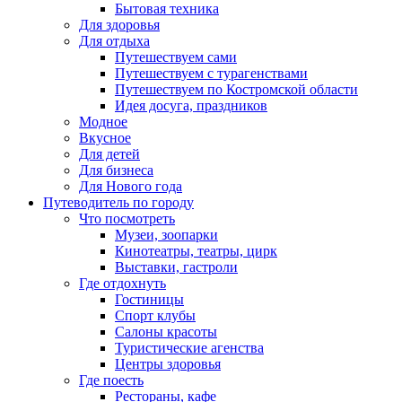
Бытовая техника
Для здоровья
Для отдыха
Путешествуем сами
Путешествуем с турагенствами
Путешествуем по Костромской области
Идея досуга, праздников
Модное
Вкусное
Для детей
Для бизнеса
Для Нового года
Путеводитель по городу
Что посмотреть
Музеи, зоопарки
Кинотеатры, театры, цирк
Выставки, гастроли
Где отдохнуть
Гостиницы
Спорт клубы
Салоны красоты
Туристические агенства
Центры здоровья
Где поесть
Рестораны, кафе