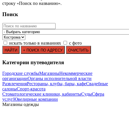
строку
«
Поиск по названию
»
.
Поиск
искать только в названиях
с фото
Категории путеводителя
Городские службы
Магазины
Некоммерческие
организации
Органы исполнительной власти
Развлечения
Рестораны, клубы, бары, кафе
Свадебные
салоны
Спорт-красота
Стоматологические клиники, кабинеты
Суды
Сфера
услуг
Ювелирные компании
Mагазины одежды