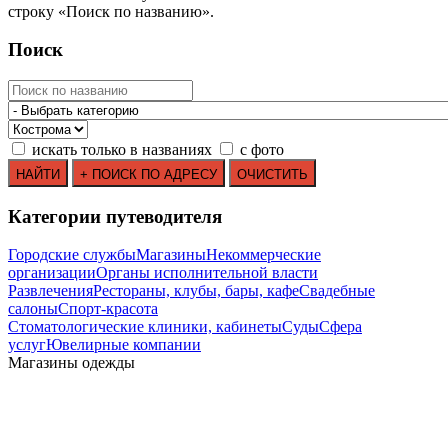
строку
«
Поиск по названию
»
.
Поиск
искать только в названиях
с фото
Категории путеводителя
Городские службы
Магазины
Некоммерческие
организации
Органы исполнительной власти
Развлечения
Рестораны, клубы, бары, кафе
Свадебные
салоны
Спорт-красота
Стоматологические клиники, кабинеты
Суды
Сфера
услуг
Ювелирные компании
Mагазины одежды