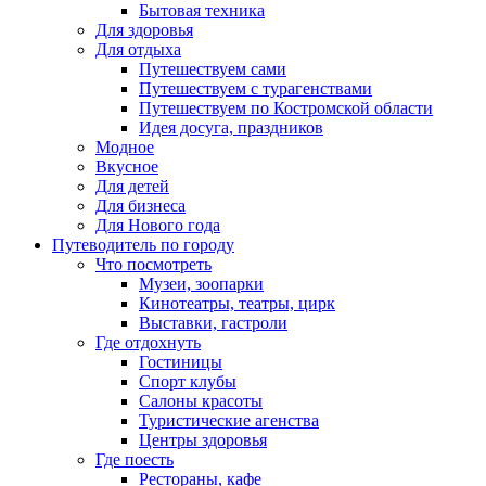
Бытовая техника
Для здоровья
Для отдыха
Путешествуем сами
Путешествуем с турагенствами
Путешествуем по Костромской области
Идея досуга, праздников
Модное
Вкусное
Для детей
Для бизнеса
Для Нового года
Путеводитель по городу
Что посмотреть
Музеи, зоопарки
Кинотеатры, театры, цирк
Выставки, гастроли
Где отдохнуть
Гостиницы
Спорт клубы
Салоны красоты
Туристические агенства
Центры здоровья
Где поесть
Рестораны, кафе