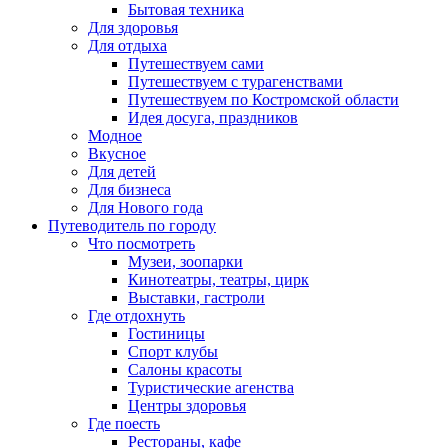
Бытовая техника
Для здоровья
Для отдыха
Путешествуем сами
Путешествуем с турагенствами
Путешествуем по Костромской области
Идея досуга, праздников
Модное
Вкусное
Для детей
Для бизнеса
Для Нового года
Путеводитель по городу
Что посмотреть
Музеи, зоопарки
Кинотеатры, театры, цирк
Выставки, гастроли
Где отдохнуть
Гостиницы
Спорт клубы
Салоны красоты
Туристические агенства
Центры здоровья
Где поесть
Рестораны, кафе