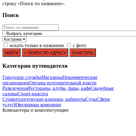
строку
«
Поиск по названию
»
.
Поиск
искать только в названиях
с фото
Категории путеводителя
Городские службы
Магазины
Некоммерческие
организации
Органы исполнительной власти
Развлечения
Рестораны, клубы, бары, кафе
Свадебные
салоны
Спорт-красота
Стоматологические клиники, кабинеты
Суды
Сфера
услуг
Ювелирные компании
Компьютеры и комплектующие