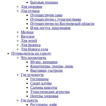
Бытовая техника
Для здоровья
Для отдыха
Путешествуем сами
Путешествуем с турагенствами
Путешествуем по Костромской области
Идея досуга, праздников
Модное
Вкусное
Для детей
Для бизнеса
Для Нового года
Путеводитель по городу
Что посмотреть
Музеи, зоопарки
Кинотеатры, театры, цирк
Выставки, гастроли
Где отдохнуть
Гостиницы
Спорт клубы
Салоны красоты
Туристические агенства
Центры здоровья
Где поесть
Рестораны, кафе