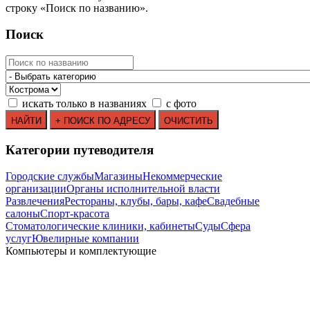
строку
«
Поиск по названию
»
.
Поиск
искать только в названиях
с фото
Категории путеводителя
Городские службы
Магазины
Некоммерческие
организации
Органы исполнительной власти
Развлечения
Рестораны, клубы, бары, кафе
Свадебные
салоны
Спорт-красота
Стоматологические клиники, кабинеты
Суды
Сфера
услуг
Ювелирные компании
Компьютеры и комплектующие