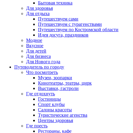
Бытовая техника
Для здоровья
Для отдыха
Путешествуем сами
Путешествуем с турагенствами
Путешествуем по Костромской области
Идея досуга, праздников
Модное
Вкусное
Для детей
Для бизнеса
Для Нового года
Путеводитель по городу
Что посмотреть
Музеи, зоопарки
Кинотеатры, театры, цирк
Выставки, гастроли
Где отдохнуть
Гостиницы
Спорт клубы
Салоны красоты
Туристические агенства
Центры здоровья
Где поесть
Рестораны, кафе