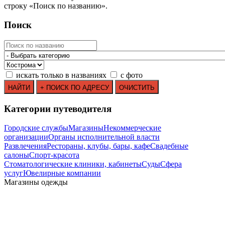
строку
«
Поиск по названию
»
.
Поиск
искать только в названиях
с фото
Категории путеводителя
Городские службы
Магазины
Некоммерческие
организации
Органы исполнительной власти
Развлечения
Рестораны, клубы, бары, кафе
Свадебные
салоны
Спорт-красота
Стоматологические клиники, кабинеты
Суды
Сфера
услуг
Ювелирные компании
Mагазины одежды